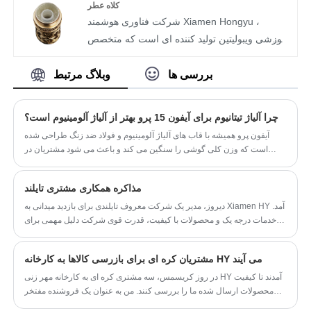
است که برای جلوگیری از واژگونی اجاق گاز
کلاه عطر
طراحی شده است. با استفاده از قابلیت‌های توسعه
شرکت فناوری هوشمند Xiamen Hongyu ،
قالب خود و مجموعه کاملی از فن‌آوری‌های کنترل
آموزشی ویبولیتین تولید کننده ای است که متخصص
کیفیت و آزمایش حرفه‌ای، ساختار ضد لغزش و ضد
در تولید کلاه های بطری عطر با کیفیت بالا است. ما
واژگونی را بهینه و تقویت می‌کند و دقیقاً به نقاط
کلاه های با کیفیت بالا را برای بطری های عطر به
بررسی ها
وبلاگ مرتبط
درد صنعت ناشی از ناپایداری و جابجایی اجاق گاز
مشتریان در داخل و خارج از کشور ارائه می دهیم.
می‌پردازد. این شرکت متعهد است که یک راه حل
ما بهترین خدمات پس از فروش و تحویل به موقع
چرا آلیاژ تیتانیوم برای آیفون 15 پرو بهتر از آلیاژ آلومینیوم است؟
عرضه یک مرحله ای برای تجهیزات آشپزخانه و
را در اختیار شما قرار می دهیم.
آیفون پرو همیشه با قاب های آلیاژ آلومینیوم و فولاد ضد زنگ طراحی شده
حمام را به خریداران تجاری جهانی ارائه دهد که
نام محصول: کلاه عطر
است که وزن کلی گوشی را سنگین می کند و باعث می شود مشتریان در
بسیار بادوام باشد، نیازهای خدمات پس از فروش
انواع ریخته گری ویژه ： ریخته گری قالب فلزی
دست احساس ناراحتی کنند.
پایینی داشته باشد و ارزش بالایی برای پول ارائه
تصفیه سطح: برقی
مذاکره همکاری مشتری تایلند
دهد.
مواد: آلیاژ روی
دیروز، مدیر یک شرکت معروف تایلندی برای بازدید میدانی به Xiamen HY آمد.
فرآیند قالب گیری: ریخته گری گرانش
خدمات درجه یک و محصولات با کیفیت، قدرت قوی شرکت دلیل مهمی برای
تحمل: 0.02
جذب مشتریان برای بازدید از HY است. تجارت خارجی آقای چن، آقای لیو از
چرخه اثبات: 1-3 روز
طرف شرکت به گرمی از ورود مشتریان تایلندی استقبال کردند و کار پذیرش
مشتریان کره ای برای بازرسی کالاها به کارخانه HY می آیند
دقیق را ترتیب دادند.
در روز کریسمس، سه مشتری کره ای به کارخانه مهر زنی HY آمدند تا کیفیت
محصولات ارسال شده ما را بررسی کنند. من به عنوان یک فروشنده مفتخر
شدم که در طول بازدید آنها را همراهی کنم و در مورد ایده ها و برنامه های 24