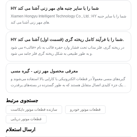
ساله آنها بیشتر بدانم.
HY شما را با سایر جنبه های مهر زنی آشنا می کند
Xiamen Hongyu Intelligent Technology Co., Ltd.: HY شما را با سایر جنبه
های مهر زنی آشنا می کند.
HY شما را با فرآیند کامل ریخته گری (قسمت اول) آشنا می کند.
در ریخته گری، فلز مذاب تحت فشار وارد حفره قالب به نام «قالب» می شود
و به طور طبیعی به شکل ریخته گری فلز جامد می شود.
معرفی محصول مهر زنی - گیره مسی
گیره‌های مسی معمولاً در قطعات الکترونیکی با کارایی بالا استفاده می‌شوند و
یک جزء کلیدی اتصال متقابل هستند که به طور گسترده در بسته‌های پرقدرت
مانند ماسفت‌ها (ترانزیستورهای اثر میدان نیمه هادی اکسید فلز) و IGBT
(ترانزیستورهای دوقطبی گیت عایق) استفاده می‌شود. گیره‌های مسی
جستجوی مرتبط
می‌توانند مسیرهای الکتریکی و حرارتی را بین پایانه‌های سرب، تراشه‌ها و
بسترها ایجاد کنند، در نتیجه عملکرد مدیریت حرارتی تجهیزات را بهبود
قطعات موتور خودرو
سازنده قطعات موتور دایکاست
می‌بخشند و جزء مهمی از ساختار ماژول قدرت هستند.
قطعات موتور دریایی
ارسال استعلام