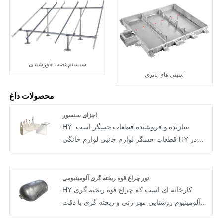
سیستم نصب خورشیدی
سینی های باتری
محصولات داغ
اجزای سنسور
HY سازنده و فروشنده قطعات حسگر است.
قطعات حسگر لوازم جانبی لوازم خانگی HY در
مواد مختلفی از جمله آلومینیوم عمیق، مس، فولاد
نرم و با کربن بالا و فولادهای ضد زنگ مختلف
موجود است.
نور چراغ قوه ریخته گری آلومینیومی
HY کارخانه ای است که چراغ قوه ریخته گری
آلومینیوم روشنایی مهر زنی و ریخته گری با دقت
بالا را نشان می دهد. ریخته گری روشی موثر برای