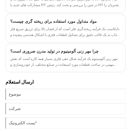
مشارکت های جدید با HY در چین را بررسی و بحث کند. رئیس HY مشتریان را
به بازدید از کارخانه مهر زنی و ریخته گری آنها برد.
مواد متداول مورد استفاده برای ریخته گری چیست؟
دایکاست یک فرآیند ریخته‌گری فلز است که از فشار بالا برای تزریق سریع فلز
مذاب به یک قالب دقیق برای تشکیل قطعات فلزی با اشکال هندسی پیچیده و
دقت بالا استفاده می‌کند. موادی که معمولاً برای ریخته گری در قالب استفاده
می شوند عبارتند از:
چرا مهر زنی آلومینیوم در تولید مدرن ضروری است؟
مهر زنی آلومینیوم یک فرآیند شکل دهی فلزی بسیار همه کاره است که نقش
مهمی در ساخت قطعات مورد استفاده در صنایع مختلف، از خودروسازی و
هوافضا گرفته تا الکترونیک و کالاهای مصرفی ایفا می کند. این روش شکل‌دهی
دقیق شامل فشار دادن ورق‌های آلومینیومی به شکل‌های دلخواه با استفاده از
ارسال استعلام
قالب‌های سفارشی و ماشین‌آلات قوی مهر زنی است. با Xiamen Hongyu
Intelligent Technology Co., Ltd.، به خدمات حرفه ای مهر زنی آلومینیوم که
مطابق با استانداردهای دقیق کیفیت و الزامات طراحی پیچیده است، دسترسی
پیدا می کنید.