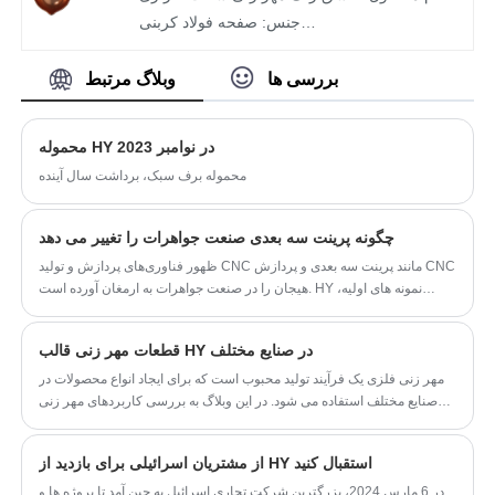
عملکرد موتور را بهبود می بخشد و در عین حال
جنس: صفحه فولاد کربنی
مزایای بیشتری نسبت به ساخت و ساز سنتی دارد.
قالب: قالب پیوسته چند فرآیندی
اندازه پردازش: 66.3 * 34 * 10 (mm)
بررسی ها
وبلاگ مرتبط
فرآیند: برش، شکل دهی، کشیدن عمیق، اکستروژن
سرد
محموله HY در نوامبر 2023
محموله برف سبک، برداشت سال آینده
چگونه پرینت سه بعدی صنعت جواهرات را تغییر می دهد
ظهور فناوری‌های پردازش و تولید CNC مانند پرینت سه بعدی و پردازش CNC
هیجان را در صنعت جواهرات به ارمغان آورده است. HY نمونه های اولیه،
تجسم و تکرار بر روی طرح های خود را در هنگام نمونه سازی طرح های
جواهرات خود را.
قطعات مهر زنی قالب HY در صنایع مختلف
مهر زنی فلزی یک فرآیند تولید محبوب است که برای ایجاد انواع محصولات در
صنایع مختلف استفاده می شود. در این وبلاگ به بررسی کاربردهای مهر زنی
فلزات در صنایع صنعتی، شیمیایی، ساختمانی، هوافضا، پزشکی و نفت خواهیم
پرداخت.
از مشتریان اسرائیلی برای بازدید از HY استقبال کنید
در 6 مارس 2024، بزرگترین شرکت تجاری اسرائیل به چین آمد تا پروژه ها و