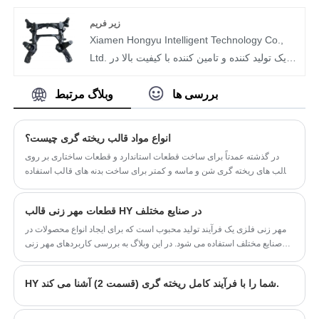
خودرو تبدیل شده است.
مختلف همکاری مانند انتخاب خرید، کنترل کیفیت و
صادر کرده است. ما همیشه به استراتژی اصلی
زمان تحویل را حل می‌کند.
طراحی، تحقیق و توسعه و خدمات پس از فروش
زیر فریم
بی نقص پایبند بوده ایم و به شدت هر محصول را
Xiamen Hongyu Intelligent Technology Co.,
کنترل می کنیم تا اطمینان حاصل کنیم که مشتریان
Ltd. یک تولید کننده و تامین کننده با کیفیت بالا در
تجربه کاربری خوبی دارند.
چین است که متخصص در تحقیق و تولید فریم های
شاسی خودروهای فریم فریم است. عمدتاً انواع
بررسی ها
وبلاگ مرتبط
لوازم جانبی پشتیبانی شاسی خودرو را ارائه می
دهد. با فرآیندهای تولید دقیق و کیفیت محصول
انواع مواد قالب ریخته گری چیست؟
پایدار، محصولات را به بازار جهانی عرضه می‌کند و
در گذشته عمدتاً برای ساخت قطعات استاندارد و قطعات ساختاری بر روی
بهترین منبع همکاری چینی قطعات خودرو برای
قالب های ریخته گری شن و ماسه و کمتر برای ساخت بدنه های قالب استفاده
خریداران تجاری خارجی است.
می شد.
قطعات مهر زنی قالب HY در صنایع مختلف
مهر زنی فلزی یک فرآیند تولید محبوب است که برای ایجاد انواع محصولات در
صنایع مختلف استفاده می شود. در این وبلاگ به بررسی کاربردهای مهر زنی
فلزات در صنایع صنعتی، شیمیایی، ساختمانی، هوافضا، پزشکی و نفت خواهیم
پرداخت.
HY شما را با فرآیند کامل ریخته گری (قسمت 2) آشنا می کند.