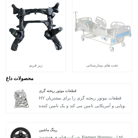
تخت های بیمارستانی
زیر فریم
محصولات داغ
قطعات موتور ریخته گری
HY قطعات موتور ریخته گری را برای مشتریان
اروپایی و آمریکایی تامین می کند و یک تامین کننده
جهانی کارخانه است. موتورها و اجزای موتور
امروزی به وزن سبک، استحکام بالا، مقاومت در
برابر فشار و ماشین کاری بالا نیاز دارند. ریخته گری
رینگ ماشین
موتور آلومینیومی همه این مزایا را ارائه می دهد و
شرکت فناوری هوشمند Xiamen Hongyu ، Ltd.