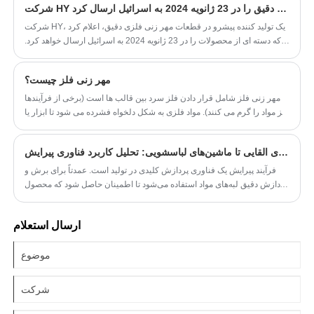
شرکت HY قطعات مهر زنی فلزی دقیق را در 23 ژانویه 2024 به اسرائیل ارسال کرد
شرکت HY، یک تولید کننده پیشرو در قطعات مهر زنی فلزی دقیق، اعلام کرد
که دسته ای از محصولات را در 23 ژانویه 2024 به اسرائیل ارسال خواهد کرد.
هدف این اقدام گسترش دامنه فعالیت شرکت فراتر از بازارهای موجود و
سرمایه گذاری بر تقاضای رو به رشد است. مهرهای فلزی با کیفیت بالا از
مهر زنی فلز چیست؟
خاورمیانه.
مهر زنی فلز شامل قرار دادن فلز سرد بین قالب ها است (برخی از فرآیندها
نیز مواد را گرم می کنند). مواد فلزی به شکل دلخواه فشرده می شود تا ابزار یا
جزء بزرگتری ایجاد شود. برخی از افراد در صنعت تولید ممکن است به مهر زنی
فلز به عنوان پرس اشاره کنند.
از اجاق‌های القایی تا ماشین‌های لباسشویی: تحلیل کاربرد فناوری پیرایش
فرآیند پیرایش یک فناوری پردازش کلیدی در تولید است. عمدتاً برای برش و
پردازش دقیق لبه‌های مواد استفاده می‌شود تا اطمینان حاصل شود که محصول
نهایی با الزامات طراحی مطابقت دارد و عملکرد و زیبایی‌شناسی لازم را دارد.
ارسال استعلام