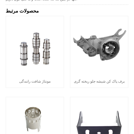
محصولات مرتبط
برف پاک کن شیشه جلو ریخته گری
مونتاژ شافت رانندگی