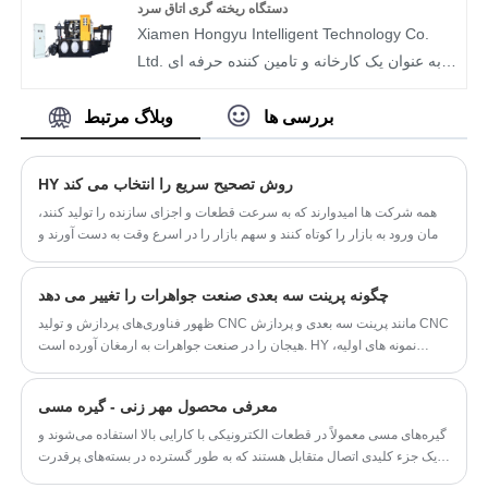
سریع آنلاین ما را برای نقل قول دریافت کنید.
دستگاه ریخته گری اتاق سرد
Xiamen Hongyu Intelligent Technology Co.
Ltd. به عنوان یک کارخانه و تامین کننده حرفه ای
چینی بر تحقیق، تولید و فروش ماشین های ریخته
گری محفظه سرد تمرکز دارد. با تعهد طولانی مدت
بررسی ها
وبلاگ مرتبط
به زمینه تجهیزات ریخته گری، راه حل های ریخته
گری با کارایی بالا و مقرون به صرفه را برای
HY روش تصحیح سریع را انتخاب می کند
خریداران جهانی ارائه می دهد. این مقاله به طور
همه شرکت ها امیدوارند که به سرعت قطعات و اجزای سازنده را تولید کنند،
جامع ارزش اصلی این نوع تجهیزات ریخته گری را
زمان ورود به بازار را کوتاه کنند و سهم بازار را در اسرع وقت به دست آورند و
از جنبه هایی مانند تعریف محصول، مزایای اصلی،
در نتیجه مزیت های تجاری را افزایش دهند و سود بیشتری به دست آورند.
مشخصات فنی، تضمین کیفیت و پشتیبانی خدمات
چگونه پرینت سه بعدی صنعت جواهرات را تغییر می دهد
تحلیل می کند. هدف آن کمک به خریداران جهانی
ظهور فناوری‌های پردازش و تولید CNC مانند پرینت سه بعدی و پردازش CNC
در انتخاب دقیق و خریدهای کارآمد است. با تکیه بر
هیجان را در صنعت جواهرات به ارمغان آورده است. HY نمونه های اولیه،
فناوری های تولید بالغ و یک سیستم خدمات کامل،
تجسم و تکرار بر روی طرح های خود را در هنگام نمونه سازی طرح های
راه حل های سفارشی تجهیزات ریخته گری را برای
جواهرات خود را.
معرفی محصول مهر زنی - گیره مسی
مشتریان ایجاد می کند.
گیره‌های مسی معمولاً در قطعات الکترونیکی با کارایی بالا استفاده می‌شوند و
یک جزء کلیدی اتصال متقابل هستند که به طور گسترده در بسته‌های پرقدرت
مانند ماسفت‌ها (ترانزیستورهای اثر میدان نیمه هادی اکسید فلز) و IGBT