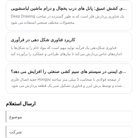
(ترانزیستورهای دوقطبی گیت عایق) استفاده می‌شود. گیره‌های مسی
مقدمه ای بر فناوری کشش عمیق: پانل های درب یخچال و درام ماشین لباسشویی
می‌توانند مسیرهای الکتریکی و حرارتی را بین پایانه‌های سرب، تراشه‌ها و
بسترها ایجاد کنند، در نتیجه عملکرد مدیریت حرارتی تجهیزات را بهبود
Deep Drawing یک فناوری پردازش فلز است که به طور گسترده در ساخت
می‌بخشند و جزء مهمی از ساختار ماژول قدرت هستند.
محصولات مختلف صنعتی استفاده می شود.
کاربرد فناوری شکل دهی در فرآوری
فناوری شکل‌دهی یک فرآیند تولید مهم است که مواد خام را به شکل‌ها یا
اندازه‌های خاص پردازش می‌کند تا نیازهای طراحی و عملکرد را برآورده کند.
چگونه جعبه های اتصالی فلزی ایمنی در سیستم های سیم کشی صنعتی را افزایش می دهد؟
جعبه اتصال فلزی Hongyu از صفحه فولادی با ضخامت 3 میلی متر ساخته
شده و توسط برش لیزر و فناوری تشکیل تمبر یک قطعه پردازش می شود.
ساختار کلی ضعف جوش ندارد. مقاومت در برابر ضربه آن از استاندارد IK10
برخوردار است و می تواند در برابر شوک مکانیکی 10 ژول مقاومت کند و به
ارسال استعلام
طور موثری از مدارهای داخلی در سناریوهایی مانند حمل و نقل تجهیزات و
ساخت خط لوله محافظت می کند. داده های اندازه گیری واقعی نشان می دهد
که پس از آزمایش افت از ارتفاع 2 متر ، جعبه هنوز هم می تواند سطح حفاظت
IP66 را حفظ کند و اطمینان حاصل کند که قطرات گرد و غبار و آب نمی توانند
وارد شوند.