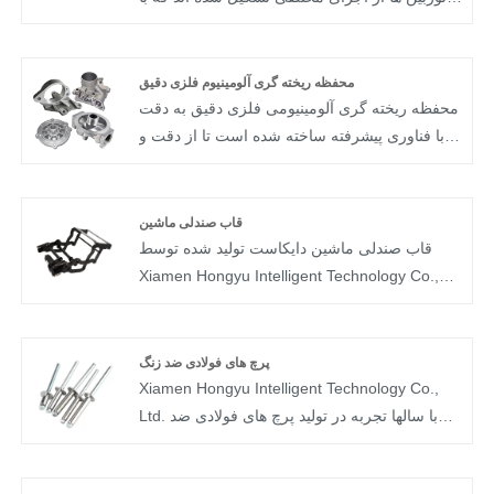
هم کار می کنند تا انرژی جریان هوای با دمای بالا و
فشار بالا را به انرژی مکانیکی تبدیل کنند.
محفظه ریخته گری آلومینیوم فلزی دقیق
محفظه ریخته گری آلومینیومی فلزی دقیق به دقت
با فناوری پیشرفته ساخته شده است تا از دقت و
عالی بودن اطمینان حاصل شود. ما به فرآیند تولید
خود افتخار می کنیم که توسط متخصصان با تجربه
و ماهر نظارت می شود و اطمینان حاصل می کنند
قاب صندلی ماشین
که محصولات ما مطابق با استانداردهای صنعت
قاب صندلی ماشین دایکاست تولید شده توسط
هستند و از آنها فراتر می روند.
Xiamen Hongyu Intelligent Technology Co.,
Ltd. یک محصول ریخته گری با کیفیت بالا است که
می تواند یک قاب ثابت برای صندلی های خودرو
فراهم کند و به طور موثر ایمنی مسافران را در
پرچ های فولادی ضد زنگ
حین رانندگی تضمین کند و راحتی صندلی ها را
Xiamen Hongyu Intelligent Technology Co.,
افزایش دهد.
Ltd. با سالها تجربه در تولید پرچ های فولادی ضد
زنگ، محصولات با کیفیت بالا می توانند کاربردهای
زیادی را برآورده کنند. در صورت نیاز، لطفاً خدمات