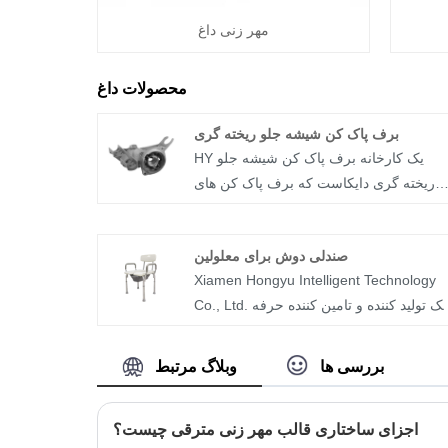
مهر زنی داغ
محصولات داغ
برف پاک کن شیشه جلو ریخته گری
HY یک کارخانه برف پاک کن شیشه جلو
ریخته گری دایکاست که برف پاک کن های
آلومینیومی دایکاست را ارائه می دهد. مواد
رایج مورد استفاده برای میله های برف پاک
صندلی دوش برای معلولین
کن دایکاست: a380, adc12, alsi9cu3,
Xiamen Hongyu Intelligent Technology
zl104. صافی سطح قطعات ناهموار:
Co., Ltd. یک تولید کننده و تامین کننده حرفه
ra1.6~ra3.2;
ای چینی محصولات حفاظتی ایمنی حمام
است. با تکیه بر سالها تحقیق و تجربه تولید،
بررسی ها
وبلاگ مرتبط
محصولات حفاظتی با کیفیت بالا تولید کرده
ست. محصول اصلی صندلی دوش معلولان با
اجزای ساختاری قالب مهر زنی مترقی چیست؟
قیمت مناسب است که نیازهای روزانه