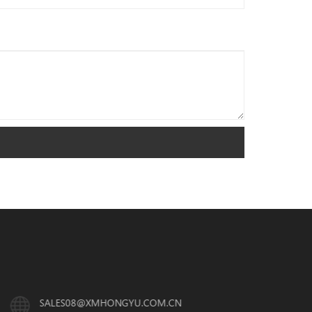
SALES08@XMHONGYU.COM.CN