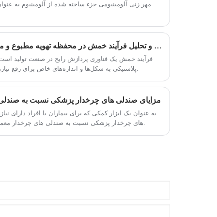
محصولات آنها به طور گسترده ای در زمینه
مهر زنی آلومینیومی جزء ساخته شده از آلومینیوم به عنوان
های مختلف مانند ماشین آلات، ساخت و ساز،
دکوراسیون، مبلمان و سقف استفاده می
شود. با مزیت عرضه مستقیم کارخانه، کنترل
کاربرد a کاربرد و تجزیه و تحلیل فرآیند خمش در محفظه تهویه مطبوع و محفظه اجاق مایکروویو و تجزیه و تحلیل فرآیند خمش در محفظه تهویه مطبوع و محفظه اجاق مایکروویو
کیفیت دقیق و خدمات یک مرحله ای، ما به
فرآیند خمش یک فناوری پردازش رایج در صنعت تولید است ک
یک شریک قابل اعتماد برای خریداران جهانی
پلاستیکی به شکل‌ها و اندازه‌های خاص برای رفع نیازهای طراحی محصول استفاده می‌شود.
در بست بست تبدیل شده ایم و نیازهای
مختلف بست از مونتاژ دقیق تا مهندسی
مزایای صندلی های چرخدار پزشکی نسبت به صندل
سنگین را برآورده می کنیم.
به عنوان یک ابزار کمکی که برای بیماران یا افراد دارای ن
های چرخدار پزشکی نسبت به صندلی های چرخدار معمولی دارای مزایای قابل توجهی هستند.