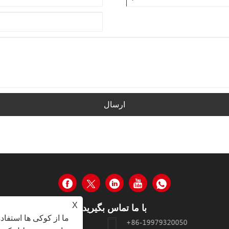
ارسال
X
با ما تماس بگیرید
ما از کوکی ها استفاد
+86-19979320050
جاده TONGZHONG ، منطقه TONGAN ، XIAMEN ، چین