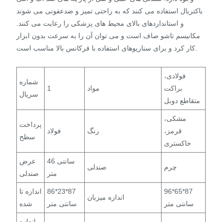
باکتریال استفاده می کنند که به راحتی تمیز و ضدعفونی می شوند
و استانداردهای بالای محیط های پزشکی را رعایت می کنند.
مکانیسم تاشو صاف است و می توان آن را به سرعت بدون ابزار
کار کرد و برای سناریوهای استفاده با فرکانس بالا مناسب است.
فولادی،
شماره
براکت
مواد
1
سریال
متقاطع دوبل
مشکی،
پرداخت
قرمز،
رنگ
فولاد
سطح
خاکستری
46 سانتی
عرض
چرم
صندلی
متر
صندلی
96*65*87
86*23*87
اندازه تا
اندازه میزبان
سانتی متر
سانتی متر
شده
اندازه