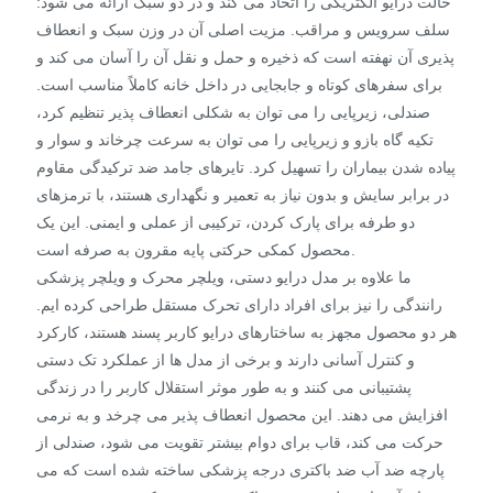
حالت درایو الکتریکی را اتخاذ می کند و در دو سبک ارائه می شود:
سلف سرویس و مراقب. مزیت اصلی آن در وزن سبک و انعطاف
پذیری آن نهفته است که ذخیره و حمل و نقل آن را آسان می کند و
برای سفرهای کوتاه و جابجایی در داخل خانه کاملاً مناسب است.
صندلی، زیرپایی را می توان به شکلی انعطاف پذیر تنظیم کرد،
تکیه گاه بازو و زیرپایی را می توان به سرعت چرخاند و سوار و
پیاده شدن بیماران را تسهیل کرد. تایرهای جامد ضد ترکیدگی مقاوم
در برابر سایش و بدون نیاز به تعمیر و نگهداری هستند، با ترمزهای
دو طرفه برای پارک کردن، ترکیبی از عملی و ایمنی. این یک
محصول کمکی حرکتی پایه مقرون به صرفه است.
ما علاوه بر مدل درایو دستی، ویلچر محرک و ویلچر پزشکی
رانندگی را نیز برای افراد دارای تحرک مستقل طراحی کرده ایم.
هر دو محصول مجهز به ساختارهای درایو کاربر پسند هستند، کارکرد
و کنترل آسانی دارند و برخی از مدل ها از عملکرد تک دستی
پشتیبانی می کنند و به طور موثر استقلال کاربر را در زندگی
افزایش می دهند. این محصول انعطاف پذیر می چرخد ​​و به نرمی
حرکت می کند، قاب برای دوام بیشتر تقویت می شود، صندلی از
پارچه ضد آب ضد باکتری درجه پزشکی ساخته شده است که می