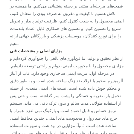
قیمت‌های مرحله‌ای مبتنی بر دسته پشتیبانی می‌کنیم. ما همیشه در
تلاش هستیم تا کیفیت و مقرون به صرفه بودن را متعادل کنیم،
ایمنی محصول را به شدت کنترل کنیم، ظرفیت تولید پایدار و تحویل
سریع را تضمین کنیم، و تضمین های همکاری قابل اعتماد بلندمدت
را برای توزیع کنندگان، موسسات پزشکی و بازرگانان جهانی ارائه
دهیم.
مزایای اصلی و مشخصات فنی
از نظر تحقیق و تولید، ما فن‌آوری‌های بالغی را جمع‌آوری کرده‌ایم و
مزایای محصول را با محوریت ایمنی، دوام و راحتی توسعه داده‌ایم.
در مرحله اول، مزیت ایمنی ساختاری وجود دارد. قاب از آلیاژ
آلومینیوم ضخیم یا فولاد ضد زنگ ساخته شده است و به طور دقیق
و محکم جوش داده شده است. تست های ایمنی متعددی از جمله
تحمل بار، ضربه و خستگی را پشت سر گذاشته است و حتی پس
از استفاده طولانی مدت سالم و بدون ترک باقی می ماند. سیستم
ترمز حساس و قابل اعتماد است و پارکینگ نمی لغزد. همراه با
چرخ های ضد رول و محدودیت های ایمنی، چندین محافظ ایمنی
ساخته شده است. ثانیاً، مزایایی در بهداشت و سهولت استفاده
وجود دارد. صندلی های حمل و نقل از پارچه های ضد آب و آنتی