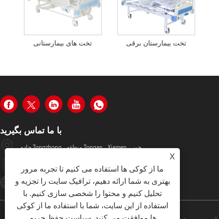
تخت بیمارستان برقی
تخت های بیمارستانی
با ما تماس بگیرید
جاده Tongzhong ، منطقه Tongan ، Xiamen ، چین
X
+86-19979320050
ما از کوکی ها استفاده می کنیم تا تجربه مرور
بهتری به شما ارائه دهیم، ترافیک سایت را تجزیه و
Sales08@xmhongyu.com.cn
تحلیل کنیم و محتوا را شخصی سازی کنیم. با
استفاده از این سایت، شما با استفاده ما از کوکی
ها موافقت می کنید.
سیاست حفظ حریم