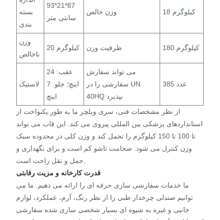
93*21*87
18 کیلوگرم
وزن خالص
بسته
سانتی متر
بندی
وزن
180 کیلوگرم
ظرفیت وزن
20 کیلوگرم
ناخالص
می تواند سفارش
عقب: 24
385 عدد
سفارشی را در UN
اینچ؛ جلو: 7
لاستیک
40HQ بپذیرد
اینچ
از نظر مشخصات فنی، سری ویلچر ما به طور یکنواخت از
استانداردهای پزشکی بین المللی پیروی می کند. این قاب می تواند
تا 100 تا 150 کیلوگرم را تحمل کند و وزن کلی در محدوده سبک
وزن کنترل می شود. ضخامت تاشو کم است و برای نگهداری و
حمل و نقل راحت است.
قدرت کارخانه و مزیت رقابتی
ما خدمات سفارشی سازی حرفه ای را ارائه می دهیم. ما می
توانیم صندلی چرخدار طبی را از نظر رنگ، آرم، عملکرد، لوازم
جانبی و غیره به شیوه ای بسیار شخصی سازی شده سفارشی