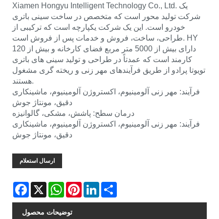
Xiamen Hongyu Intelligent Technology Co., Ltd. یک
شرکت تولید محور است که متخصص در ساخت سینی باتری
خودرو است. این یک شرکت یکپارچه است که ترکیبی از
طراحی، ساخت، فروش و خدمات پس از فروش است. HY
دارای بیش از 5000 متر مربع فضای کارخانه و بیش از 120
کارمند است که عمدتاً در طراحی و تولید سینی های باتری
تویوتا پرادو از طریق فرآیندهای مهر زنی و ریخته گری مشغول
هستند.
فرآیند: مهر زنی آلومینیوم، اکستروژن آلومینیوم، ماشینکاری
دقیق، مونتاژ جوش
درمان سطح: پاشش، مشکی، گالوانیزه
فرآیند: مهر زنی آلومینیوم، اکستروژن آلومینیوم، ماشینکاری
دقیق، مونتاژ جوش
ارسال استعلام
Facebook
X
WhatsApp
Pinterest
LinkedIn
Share
توضیحات محصول