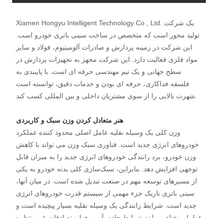
Xiamen Hongyu Intelligent Technology Co., Ltd. یک شرکت
تولید محور است که متخصص در ساخت سینی باتری خودرو است.
این شرکت در زمینه پردازش و صادرات آلومینیوم، فولاد و سایر
مواد فلزی فعالیت دارد. این شرکت مجهز به تجهیزات پردازش در
سطح جهانی و یک تیم مهندسی حرفه ای است. با پایبندی به
فلسفه فداکاری، حرفه ای بودن و خدمات دقیق، توانسته است
شهرت بالایی را از سوی مشتریان داخلی و بین المللی کسب کند.
هنر متعادل کردن وزن سبک و کاربردی
وزن کلی یک وسیله نقلیه عامل اصلی محدود کننده عملکرد
خودروهای انرژی جدید است. فناوری سبک وزن می تواند با کاهش
وزن خودرو، برد رانندگی خودروهای انرژی جدید را به میزان قابل
توجهی افزایش دهد. بنابراین، سبک‌سازی کلی بدنه خودرو به یکی
از مسیرهای توسعه مهم در صنعت تبدیل شده است. در میان آنها،
سینی باتری باریک جزء مهمی از سیستم قدرت خودروهای انرژی
جدید است. شرایط رانندگی یک وسیله نقلیه بسیار پیچیده است و
عوامل مختلفی مانند شرایط جاده، آب و هوا و تصادفات غیرمنتظره