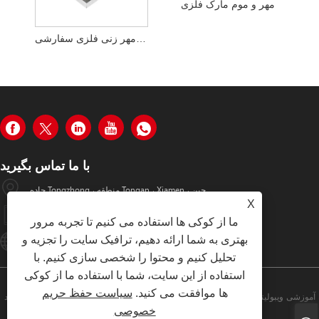
مهر و موم مارک فلزی
قالب های مهر زنی فلزی سفارشی
با ما تماس بگیرید
جاده Tongzhong ، منطقه Tongan ، Xiamen ، چین
X
+86-19979320050
ما از کوکی ها استفاده می کنیم تا تجربه مرور
بهتری به شما ارائه دهیم، ترافیک سایت را تجزیه و
Sales08@xmhongyu.com.cn
تحلیل کنیم و محتوا را شخصی سازی کنیم. با
استفاده از این سایت، شما با استفاده ما از کوکی
ها موافقت می کنید.
سیاست حفظ حریم
کپی رایت © 2023 شرکت فناوری هوشمند Xiamen Hongyu ، آموزشی ویبولیتین
خصوصی
کلیه حقوق محفوظ است