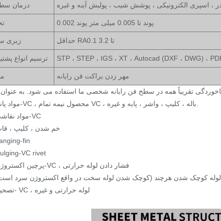
در ، اسپری الکترونیکی ، پوشش شیب ، پولیش آینه و غیره
درمان سط
0.002 پوند تا 0.005 میلی متر پوند
تح
حداقل RA0.1 تا 3.2
زبری س
ترسیم انواع پشتیب
مهر زدن براکت فن رایانه
مو
1> مواد پانچ-VC ، محصول نیمه تمام VC ، باله ، کلیپ ، واشر ، پایه و غیره.
2> مواد نقاشی-VC
3> خم شدن ، کلیپ ، قا
langing-fin
ulging-VC rivet
6> پرچین اکستروژن-VC ، فشار دادن لوله حرارتی
7> لوله کوچک شدن هرچند (کوچک شدن لوله سخت در واقع اکستروژن سرد است
8> تصحیح- VC ، لوله حرارتی و غیره