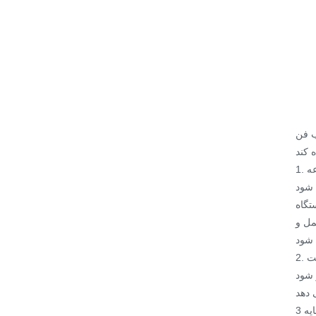
اساً می تواند بر اساس
1. اگر چندین فرآیند طول می کشد تا تمام ویژگی ها را از بین ببرد ، باید از قالب مداوم استفاده شود ، در غیر این صورت باید چندین مجموعه
تگاه
مل و
 شود
3 برای تولید انبوه ، اما فشار ظرفیت تولید وجود ندارد و تقاضای کل بزرگ نیست ، یک فوت مشت را در نظر بگیرید. این می تواند هزینه سرمایه