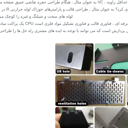
به عنوان مثال ، هنگام طراحی حفره نقاشی عمیق صفحه محدب VC ، حداقل زاویه R که می تواند حاصل شود چیست؟ چگونه می تو
در زاویه R در دمای بالا به دلیل استرس یا نازک شدن
لوله های سخت و شیلنگ و غیره را کوچک می کند.
یک براکت ساده فن CPU شامل فناوری تمبر حرفه ای ، فناوری قالب و فناوری تشکیل مواد فلزی است. 