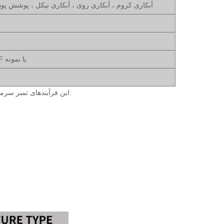
آبکاری کروم ، آبکاری روی ، آبکاری نیکل ، پوشش پو
STP ، STEP ، IGS ، XT ، Autocad (DXF ، DWG) ، PDF یا نمونه
این فرآیندهای تمبر سرماخوردگی تقریباً همه در سطح فن رایانه شخصی ما استفاده می شود. به عنوان مثال: