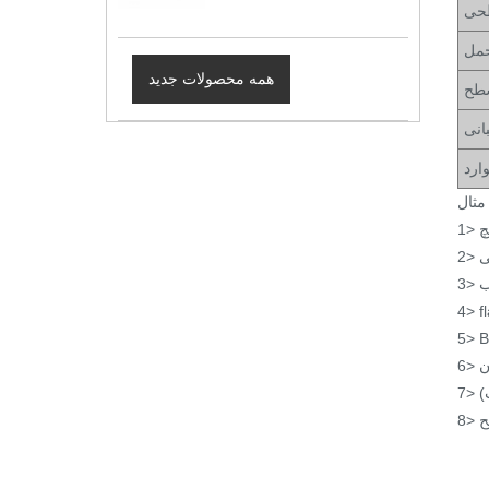
حی
مل
همه محصولات جدید
طح
انی
ارد
ب
4> f
5> B
)