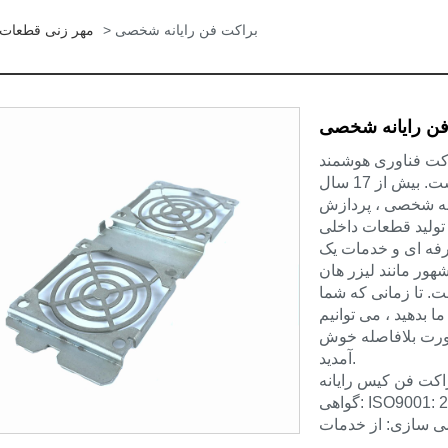
> براکت فن رایانه شخصی
مهر زنی قطعات 
فن رایانه شخصی
ری هوشمند Xiamen Hongyu ، Ltd. یک شرکت ISO است که
متخصص در ساخت لوازم جانبی سخت افزاری است. بیش از 17 سال
خصی ، پردازش CNC ورق
تولید قطعات داخلی
حرفه ای و خدمات یک
هور مانند لیزر هان
ت. تا زمانی که شما
 بدهید ، می توانیم
شورت بلافاصله خوش
آمدید.
اکت فن کیس رایانه
: ISO9001: 2008