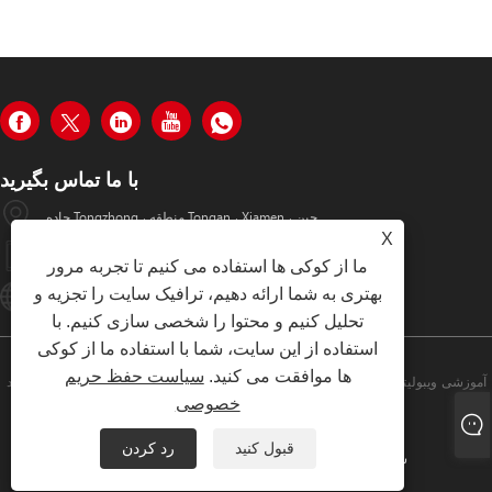
با ما تماس بگیرید
جاده Tongzhong ، منطقه Tongan ، Xiamen ، چین
X
+86-19979320050
ما از کوکی ها استفاده می کنیم تا تجربه مرور
بهتری به شما ارائه دهیم، ترافیک سایت را تجزیه و
Sales08@xmhongyu.com.cn
تحلیل کنیم و محتوا را شخصی سازی کنیم. با
استفاده از این سایت، شما با استفاده ما از کوکی
ها موافقت می کنید.
سیاست حفظ حریم
کپی رایت © 2023 شرکت فناوری هوشمند Xiamen Hongyu ، آموزشی ویبولیتین
خصوصی
کلیه حقوق محفوظ است
قبول کنید
رد کردن
سیاست حفظ حریم خصوصی
XML
RSS
Sitemap
Links