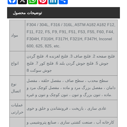
توضیحات محصول
F304 / 304L, F316 / 316L, ASTM A182 A182 F12,
F11, F22, F5, F9, F91, F51, F53, F55, F60, F44,
مواد
F304H, F316H, F317H, F321H, F347H, Inconel
600, 625, 825, etc.
فلنج صفحه 2. فلنج صاف 3. فلنج لغزنده 4. فلنج گردن
جوش 5. فلنج جوش گردن بلند 6. فلنج کور 7. فلنج
انواع
جوش سوکت 8
سطح محدب ، سطح صاف ، مفصل حلقه ، مفصل
نوع
دامان ، مفصل بزرگ مرد و ماده ، مفصل کوچک مرد و
اتصال
ماده ، تنون بزرگ و تنون ، تنون کوچک و تنون و غیره.
عملیات
عادی سازی ، بازپخت ، فرونشاندن و خلق و خوی
حرارتی
کارخانه آب ، صنعت کشتی سازی ، صنایع پتروشیمی و